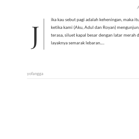
Jika kau sebut pagi adalah keheningan, maka itu tak berlaku di pesisir Lamongan. Saat itu matahari bahkan belum menetas
ketika kami (Aku, Adul dan Royan) mengunjun
terasa, siluet kapal besar dengan latar merah
layaknya semarak lebaran.…
yofangga