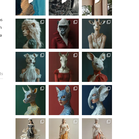
h
a
ts