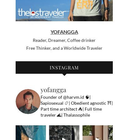
YOFANGGA
Reader, Dreamer, Coffee drinker
Free Thinker, and a Worldwide Traveler
INSTAGRAM
yofangga
Founder of @harvm.id
🧠|
Sapiosexual
📿| Obedient agnostic
⛩|
Part time architect
⛺️| Full time
traveler
🌊| Thalassophile