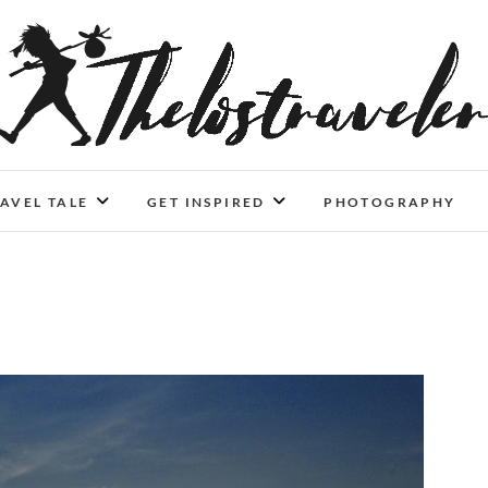
An Independent Traveler
IF YOU CAN'T LIVE LONGER, LIVE DEEPER
AVEL TALE
GET INSPIRED
PHOTOGRAPHY