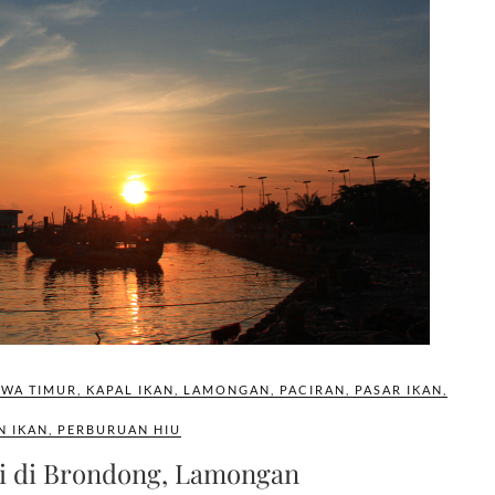
AWA TIMUR
,
KAPAL IKAN
,
LAMONGAN
,
PACIRAN
,
PASAR IKAN
,
N IKAN
,
PERBURUAN HIU
i di Brondong, Lamongan