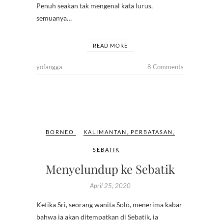
Penuh seakan tak mengenal kata lurus,
semuanya…
READ MORE
yofangga
8 Comments
BORNEO
KALIMANTAN
,
PERBATASAN
,
SEBATIK
Menyelundup ke Sebatik
April 25, 2020
Ketika Sri, seorang wanita Solo, menerima kabar
bahwa ia akan ditempatkan di Sebatik, ia