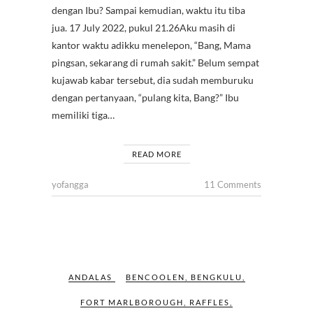
dengan Ibu? Sampai kemudian, waktu itu tiba
jua. 17 July 2022, pukul 21.26Aku masih di
kantor waktu adikku menelepon, “Bang, Mama
pingsan, sekarang di rumah sakit.” Belum sempat
kujawab kabar tersebut, dia sudah memburuku
dengan pertanyaan, “pulang kita, Bang?” Ibu
memiliki tiga…
READ MORE
yofangga
11 Comments
ANDALAS
BENCOOLEN
,
BENGKULU
,
FORT MARLBOROUGH
,
RAFFLES
,