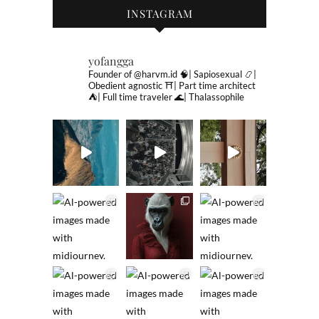
INSTAGRAM
yofangga
Founder of @harvm.id
🧠| Sapiosexual
📿|
Obedient agnostic
⛩| Part time architect
⛺️| Full time traveler
🌊| Thalassophile