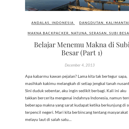
ANDALAS
,
INDONESIA
DANGDUTAN
,
KALIMANTA
MAKNA BACKPACKER
,
NATUNA
,
SERASAN
,
SUBI BES
Belajar Menemu Makna di Sub
Besar (Part 1)
December 4, 2013
Apa kabarmu kawan pejalan? Lama kita tak bertegur sapa,
masihkah kakimu melangkah di setiap jengkal tanah nusan
Sini duduk sebentar, aku ingin sedikit berbagi. Kali ini aku
takkan bercerita mengenai indahnya Indonesia, namun ten
beberapa makna yang sarat kudapat ketika berkunjung di 
terpencil negeri. Mari kita berbincang tentang masyarakat
melayu laut di salah satu…