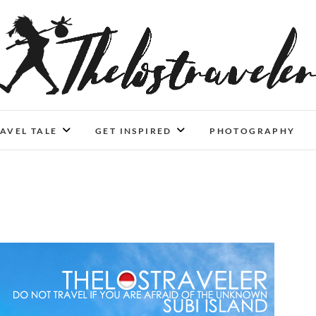
An Independent Traveler
IF YOU CAN'T LIVE LONGER, LIVE DEEPER
AVEL TALE
GET INSPIRED
PHOTOGRAPHY