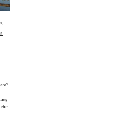
N
,
AR
i
tara?
tang
sudut