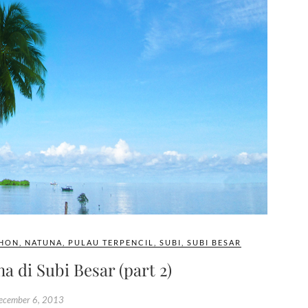
HON
,
NATUNA
,
PULAU TERPENCIL
,
SUBI
,
SUBI BESAR
di Subi Besar (part 2)
ecember 6, 2013