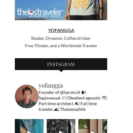
YOFANGGA
Reader, Dreamer, Coffee drinker
Free Thinker, and a Worldwide Traveler
INSTAGRAM
yofangga
Founder of @harvm.id
🧠|
Sapiosexual
📿| Obedient agnostic
⛩|
Part time architect
⛺️| Full time
traveler
🌊| Thalassophile