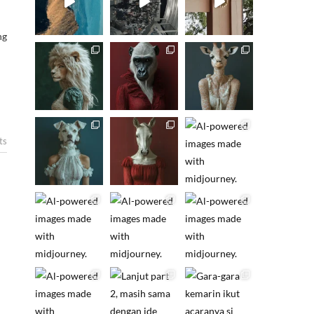
ng
ts