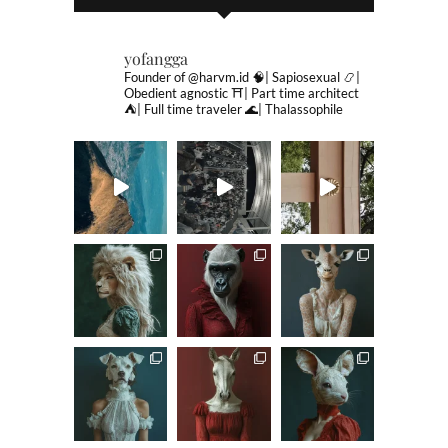
yofangga
Founder of @harvm.id
🧠| Sapiosexual
📿|
Obedient agnostic
⛩| Part time architect
⛺️| Full time traveler
🌊| Thalassophile