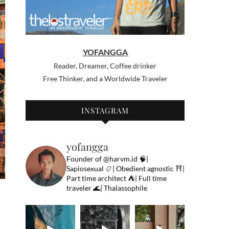
YOFANGGA
Reader, Dreamer, Coffee drinker
Free Thinker, and a Worldwide Traveler
INSTAGRAM
yofangga
Founder of @harvm.id
🧠|
Sapiosexual
📿| Obedient agnostic
⛩|
Part time architect
⛺️| Full time
traveler
🌊| Thalassophile