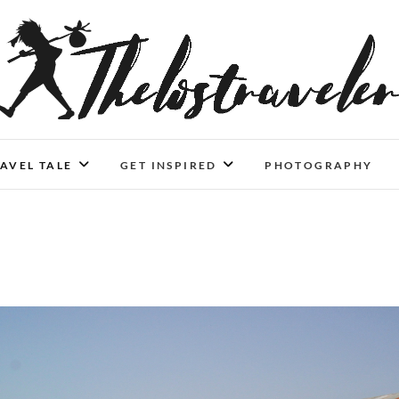
An Independent Traveler
IF YOU CAN'T LIVE LONGER, LIVE DEEPER
AVEL TALE
GET INSPIRED
PHOTOGRAPHY