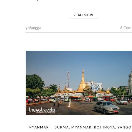
READ MORE
yofangga
6 Com
MYANMAR
BURMA
,
MYANMAR
,
ROHINGYA
,
YANGO