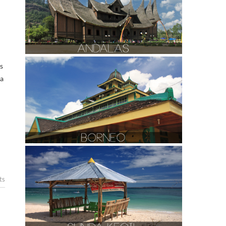
s
a
ts