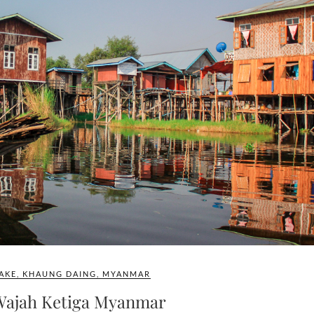
LAKE
,
KHAUNG DAING
,
MYANMAR
 Wajah Ketiga Myanmar