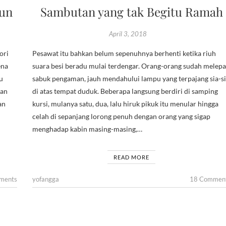
iun
Sambutan yang tak Begitu Ramah
April 3, 2018
ori
Pesawat itu bahkan belum sepenuhnya berhenti ketika riuh
ena
suara besi beradu mulai terdengar. Orang-orang sudah melepa
u
sabuk pengaman, jauh mendahului lampu yang terpajang sia-si
san
di atas tempat duduk. Beberapa langsung berdiri di samping
an
kursi, mulanya satu, dua, lalu hiruk pikuk itu menular hingga
celah di sepanjang lorong penuh dengan orang yang sigap
menghadap kabin masing-masing,…
READ MORE
ments
yofangga
18 Commen