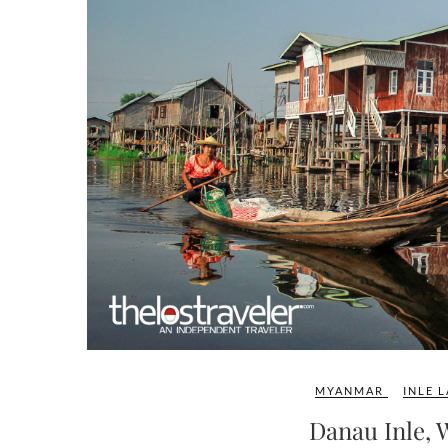
MYANMAR
INLE 
Danau Inle,