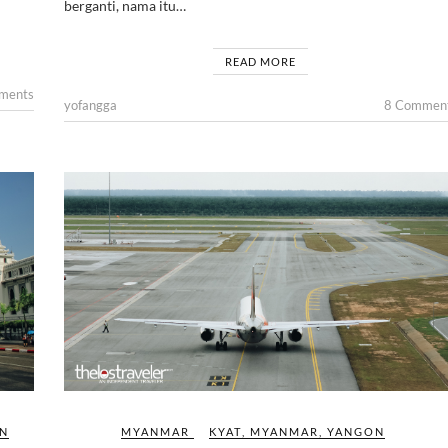
berganti, nama itu…
READ MORE
ments
yofangga
8 Commen
N
MYANMAR
KYAT
,
MYANMAR
,
YANGON