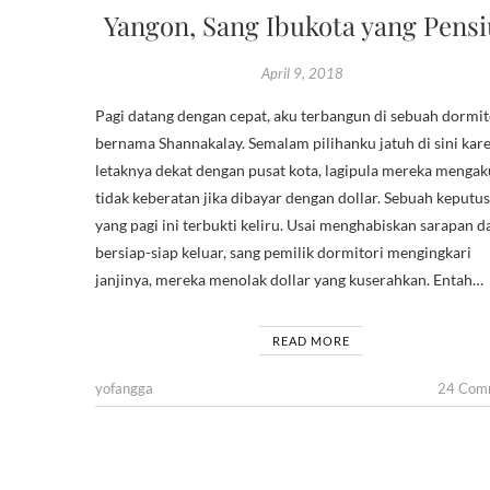
Yangon, Sang Ibukota yang Pens
April 9, 2018
Pagi datang dengan cepat, aku terbangun di sebuah dormit
bernama Shannakalay. Semalam pilihanku jatuh di sini kar
letaknya dekat dengan pusat kota, lagipula mereka mengak
tidak keberatan jika dibayar dengan dollar. Sebuah keputu
yang pagi ini terbukti keliru. Usai menghabiskan sarapan d
bersiap-siap keluar, sang pemilik dormitori mengingkari
janjinya, mereka menolak dollar yang kuserahkan. Entah…
READ MORE
yofangga
24 Com