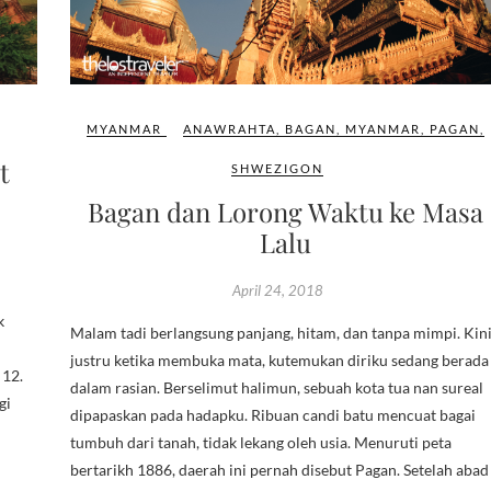
MYANMAR
ANAWRAHTA
,
BAGAN
,
MYANMAR
,
PAGAN
,
t
SHWEZIGON
Bagan dan Lorong Waktu ke Masa
Lalu
April 24, 2018
k
Malam tadi berlangsung panjang, hitam, dan tanpa mimpi. Kini
justru ketika membuka mata, kutemukan diriku sedang berada
 12.
dalam rasian. Berselimut halimun, sebuah kota tua nan sureal
gi
dipapaskan pada hadapku. Ribuan candi batu mencuat bagai
tumbuh dari tanah, tidak lekang oleh usia. Menuruti peta
bertarikh 1886, daerah ini pernah disebut Pagan. Setelah abad