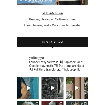
YOFANGGA
Reader, Dreamer, Coffee drinker
Free Thinker, and a Worldwide Traveler
INSTAGRAM
yofangga
Founder of @harvm.id
🧠| Sapiosexual
📿|
Obedient agnostic
⛩| Part time architect
⛺️| Full time traveler
🌊| Thalassophile