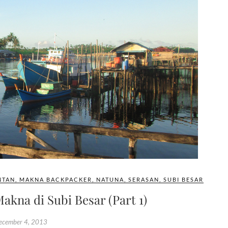
NTAN
,
MAKNA BACKPACKER
,
NATUNA
,
SERASAN
,
SUBI BESAR
kna di Subi Besar (Part 1)
ecember 4, 2013