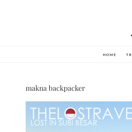
Skip
to
content
HOME
TR
makna backpacker