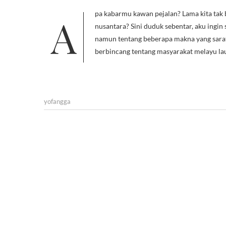
Apa kabarmu kawan pejalan? Lama kita tak bertegur sapa, masihkah kakimu melangkah di setiap jengkal tanah
nusantara? Sini duduk sebentar, aku ingin 
namun tentang beberapa makna yang sarat 
berbincang tentang masyarakat melayu lau
yofangga