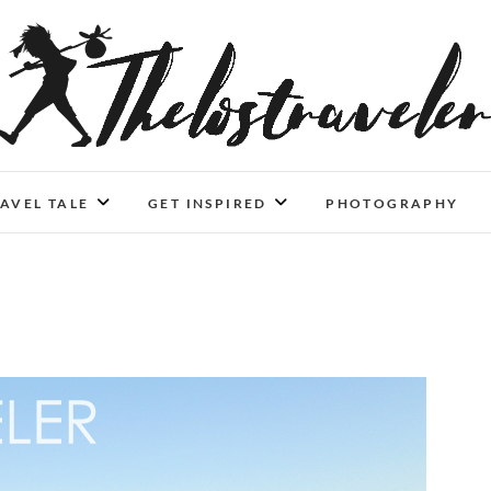
An Independent Traveler
IF YOU CAN'T LIVE LONGER, LIVE DEEPER
AVEL TALE
GET INSPIRED
PHOTOGRAPHY