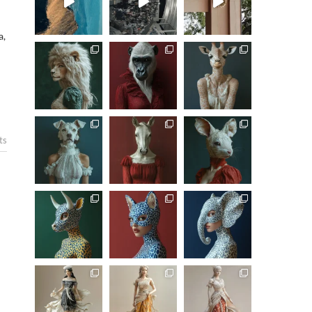
a,
ts