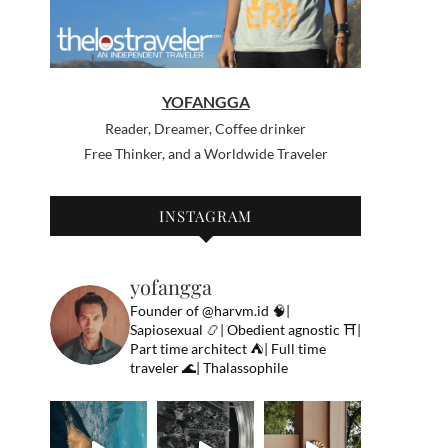
YOFANGGA
Reader, Dreamer, Coffee drinker
Free Thinker, and a Worldwide Traveler
INSTAGRAM
yofangga
Founder of @harvm.id
🧠|
Sapiosexual
📿| Obedient agnostic
⛩|
Part time architect
⛺️| Full time
traveler
🌊| Thalassophile