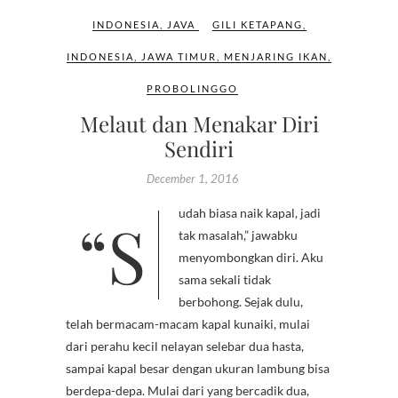
INDONESIA
,
JAVA
GILI KETAPANG
,
INDONESIA
,
JAWA TIMUR
,
MENJARING IKAN
,
PROBOLINGGO
Melaut dan Menakar Diri
Sendiri
December 1, 2016
“Sudah biasa naik kapal, jadi
tak masalah,” jawabku
menyombongkan diri. Aku
sama sekali tidak
berbohong. Sejak dulu,
telah bermacam-macam kapal kunaiki, mulai
dari perahu kecil nelayan selebar dua hasta,
sampai kapal besar dengan ukuran lambung bisa
berdepa-depa. Mulai dari yang bercadik dua,