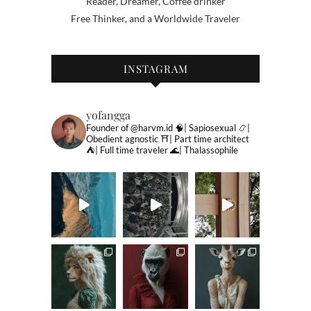
Reader, Dreamer, Coffee drinker
Free Thinker, and a Worldwide Traveler
INSTAGRAM
yofangga
Founder of @harvm.id
🧠| Sapiosexual
📿|
Obedient agnostic
⛩| Part time architect
⛺️| Full time traveler
🌊| Thalassophile