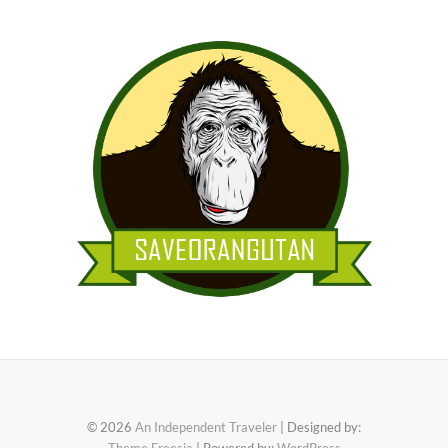
© 2026
An Independent Traveler
| Designed by: