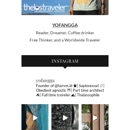
YOFANGGA
Reader, Dreamer, Coffee drinker
Free Thinker, and a Worldwide Traveler
INSTAGRAM
yofangga
Founder of @harvm.id
🧠| Sapiosexual
📿|
Obedient agnostic
⛩| Part time architect
⛺️| Full time traveler
🌊| Thalassophile