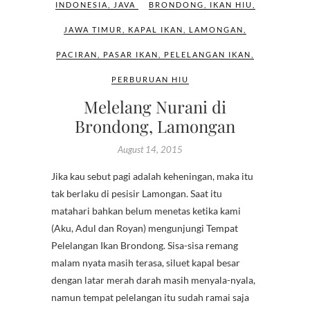
INDONESIA
,
JAVA
BRONDONG
,
IKAN HIU
,
JAWA TIMUR
,
KAPAL IKAN
,
LAMONGAN
,
PACIRAN
,
PASAR IKAN
,
PELELANGAN IKAN
,
PERBURUAN HIU
Melelang Nurani di
Brondong, Lamongan
August 14, 2015
Jika kau sebut pagi adalah keheningan, maka itu
tak berlaku di pesisir Lamongan. Saat itu
matahari bahkan belum menetas ketika kami
(Aku, Adul dan Royan) mengunjungi Tempat
Pelelangan Ikan Brondong. Sisa-sisa remang
malam nyata masih terasa, siluet kapal besar
dengan latar merah darah masih menyala-nyala,
namun tempat pelelangan itu sudah ramai saja