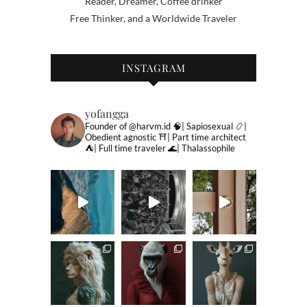
Reader, Dreamer, Coffee drinker
Free Thinker, and a Worldwide Traveler
INSTAGRAM
yofangga
Founder of @harvm.id
🧠| Sapiosexual
📿|
Obedient agnostic
⛩| Part time architect
⛺️| Full time traveler
🌊| Thalassophile