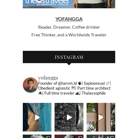
YOFANGGA
Reader, Dreamer, Coffee drinker
Free Thinker, and a Worldwide Traveler
INSTAGRAM
yofangga
Founder of @harvm.id
🧠| Sapiosexual
📿|
Obedient agnostic
⛩| Part time architect
⛺️| Full time traveler
🌊| Thalassophile