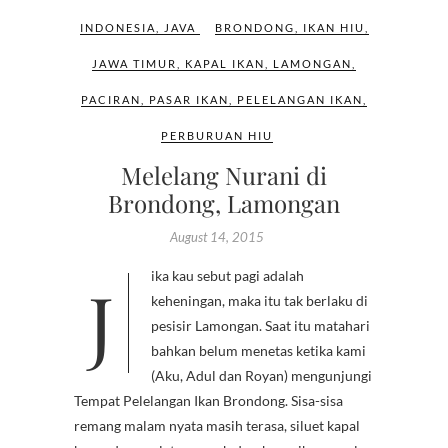
INDONESIA
,
JAVA
BRONDONG
,
IKAN HIU
,
JAWA TIMUR
,
KAPAL IKAN
,
LAMONGAN
,
PACIRAN
,
PASAR IKAN
,
PELELANGAN IKAN
,
PERBURUAN HIU
Melelang Nurani di
Brondong, Lamongan
August 14, 2015
Jika kau sebut pagi adalah
keheningan, maka itu tak berlaku di
pesisir Lamongan. Saat itu matahari
bahkan belum menetas ketika kami
(Aku, Adul dan Royan) mengunjungi
Tempat Pelelangan Ikan Brondong. Sisa-sisa
remang malam nyata masih terasa, siluet kapal