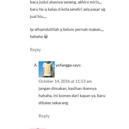
baca judul atasnya seneng, akhirx miris,,,
baru tw q kalau d kota sendiri ada pasar yg
jual hiu,,,,
tp alhamdulillah q belum pernah makan,,,,
hehehe 😀
Reply
yofangga
says:
October 14, 2016 at 11:53 am
jangan dimakan, kasihan ikannya
hahaha, ini komen dari kapan ya, baru
dibales sekarang
Reply