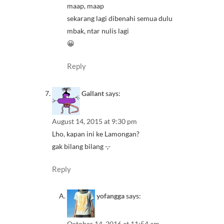
maap, maap
sekarang lagi dibenahi semua dulu
mbak, ntar nulis lagi
😀
Reply
Gallant
says:
August 14, 2015 at 9:30 pm
Lho, kapan ini ke Lamongan?
gak bilang bilang -,-
Reply
yofangga
says:
October 14, 2016 at 11:54 am