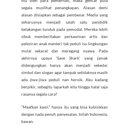
hiu oleh para pemerhati, maka gencar pula
segala muslihat penangkapan. Alasan demi
alasan disiapkan sebagai pembenar. Media yang
seharusnya menjadi salah satu pendidik
belakangan tunduk pada pemodal. Mereka lebih
sibuk memberitakan perkawinan artis dan
pelesiran anak menteri tak peduli isu lingkungan
mulai sekarat dan meregang nyawa. Pada
akhirnya upaya ‘Save Shark’ yang jamak
didengungkan hanya akan menjadi sekedar
simbol dan slogan agar tampak setidaknya masih
ada jiwa-jiwa peduli nan heroik. Aku kadang
berpikir, sebegitu laparkah kita hingga halal saja
rasanya segala cara?
“Maafkan kami.” hanya itu yang bisa kubisikkan
dengan nada penuh penyesalan. Inilah Indonesia,
kawan.