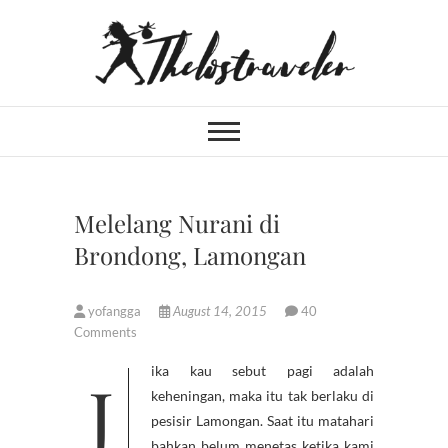
Skip
to
content
An Independent
IF YOU CAN'T LIVE LONGER,
LIVE DEEPER
Traveler
Melelang Nurani di
Brondong, Lamongan
yofangga
August 14, 2015
40
Comments
Jika kau sebut pagi adalah
keheningan, maka itu tak berlaku di
pesisir Lamongan. Saat itu matahari
bahkan belum menetas ketika kami