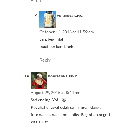
yofangga
says:
October 14, 2016 at 11:59 am
yah, beginilah
maafkan kami, hehe
Reply
noerazhka
says:
August 29, 2015 at 8:44 am
Sad ending, Yof .. 🙁
Padahal di awal udah sumringah dengan
foto warna-warnimu. Ihiks. Beginilah negeri
kita. Huft ..