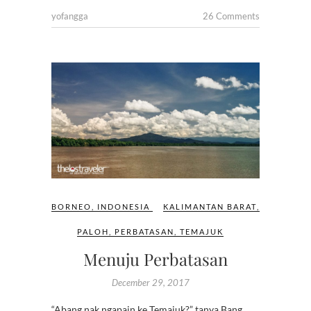
yofangga
26 Comments
BORNEO
,
INDONESIA
KALIMANTAN BARAT
,
PALOH
,
PERBATASAN
,
TEMAJUK
Menuju Perbatasan
December 29, 2017
“Abang nak ngapain ke Temajuk?” tanya Bang