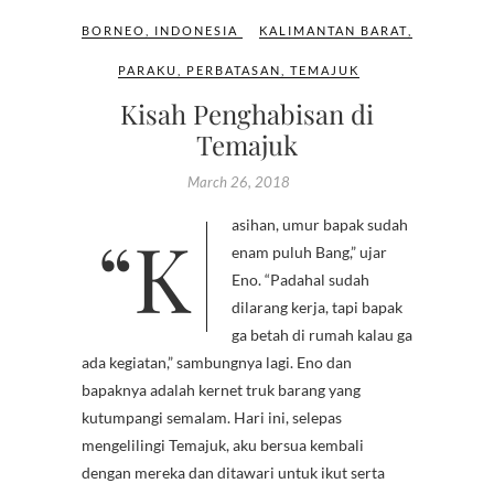
BORNEO
,
INDONESIA
KALIMANTAN BARAT
,
PARAKU
,
PERBATASAN
,
TEMAJUK
Kisah Penghabisan di
Temajuk
March 26, 2018
“Kasihan, umur bapak sudah
enam puluh Bang,” ujar
Eno. “Padahal sudah
dilarang kerja, tapi bapak
ga betah di rumah kalau ga
ada kegiatan,” sambungnya lagi. Eno dan
bapaknya adalah kernet truk barang yang
kutumpangi semalam. Hari ini, selepas
mengelilingi Temajuk, aku bersua kembali
dengan mereka dan ditawari untuk ikut serta