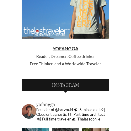
YOFANGGA
Reader, Dreamer, Coffee drinker
Free Thinker, and a Worldwide Traveler
INSTAGRAM
yofangga
Founder of @harvm.id
🧠| Sapiosexual
📿|
Obedient agnostic
⛩| Part time architect
⛺️| Full time traveler
🌊| Thalassophile