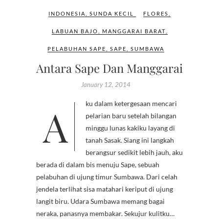
INDONESIA
,
SUNDA KECIL
FLORES
,
LABUAN BAJO
,
MANGGARAI BARAT
,
PELABUHAN SAPE
,
SAPE
,
SUMBAWA
Antara Sape Dan Manggarai
January 12, 2014
Aku dalam ketergesaan mencari
pelarian baru setelah bilangan
minggu lunas kakiku layang di
tanah Sasak. Siang ini langkah
berangsur sedikit lebih jauh, aku
berada di dalam bis menuju Sape, sebuah
pelabuhan di ujung timur Sumbawa. Dari celah
jendela terlihat sisa matahari keriput di ujung
langit biru. Udara Sumbawa memang bagai
neraka, panasnya membakar. Sekujur kulitku…