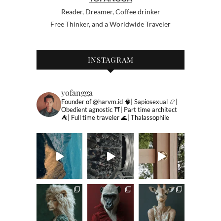
Reader, Dreamer, Coffee drinker
Free Thinker, and a Worldwide Traveler
INSTAGRAM
yofangga
Founder of @harvm.id
🧠| Sapiosexual
📿|
Obedient agnostic
⛩| Part time architect
⛺️| Full time traveler
🌊| Thalassophile