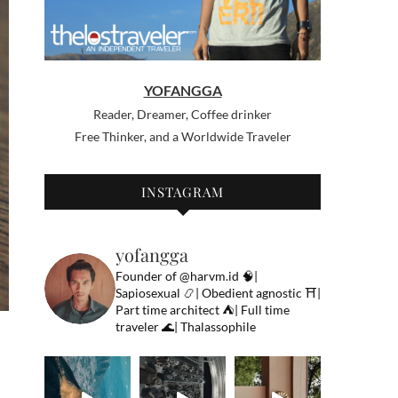
YOFANGGA
Reader, Dreamer, Coffee drinker
Free Thinker, and a Worldwide Traveler
INSTAGRAM
yofangga
Founder of @harvm.id
🧠|
Sapiosexual
📿| Obedient agnostic
⛩|
Part time architect
⛺️| Full time
traveler
🌊| Thalassophile