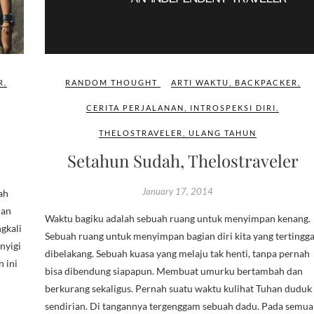
R
,
RANDOM THOUGHT
ARTI WAKTU
,
BACKPACKER
,
CERITA PERJALANAN
,
INTROSPEKSI DIRI
,
THELOSTRAVELER
,
ULANG TAHUN
Setahun Sudah, Thelostraveler
January 17, 2014
ah
man
Waktu bagiku adalah sebuah ruang untuk menyimpan kenang.
gkali
Sebuah ruang untuk menyimpan bagian diri kita yang tertingga
nyigi
dibelakang. Sebuah kuasa yang melaju tak henti, tanpa pernah
 ini
bisa dibendung siapapun. Membuat umurku bertambah dan
berkurang sekaligus. Pernah suatu waktu kulihat Tuhan duduk
sendirian. Di tangannya tergenggam sebuah dadu. Pada semua