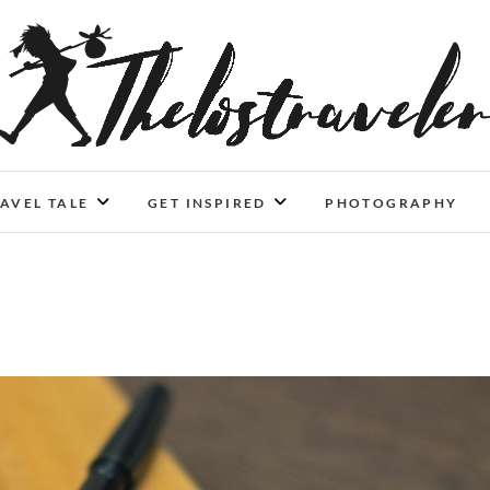
An Independent Traveler
IF YOU CAN'T LIVE LONGER, LIVE DEEPER
AVEL TALE
GET INSPIRED
PHOTOGRAPHY