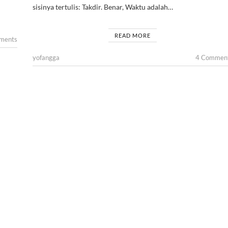
sisinya tertulis: Takdir. Benar, Waktu adalah…
READ MORE
ments
yofangga
4 Commen