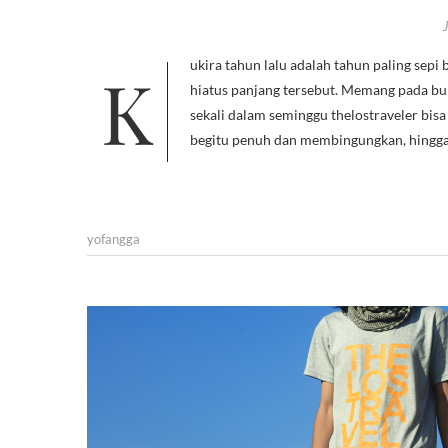
Kukira tahun lalu adalah tahun paling sepi bagi thelostraveler. Tentu bukan tanpa sebab, aku memiliki apologi untuk
hiatus panjang tersebut. Memang pada b
sekali dalam seminggu thelostraveler bi
begitu penuh dan membingungkan, hingga 
yofangga