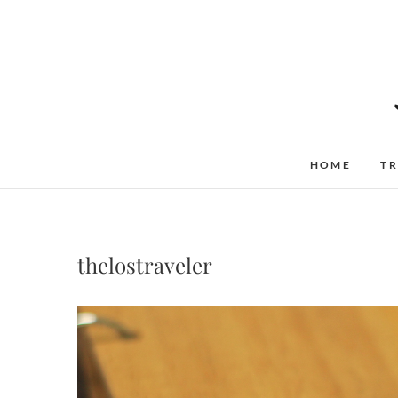
Skip
to
content
HOME
TR
thelostraveler