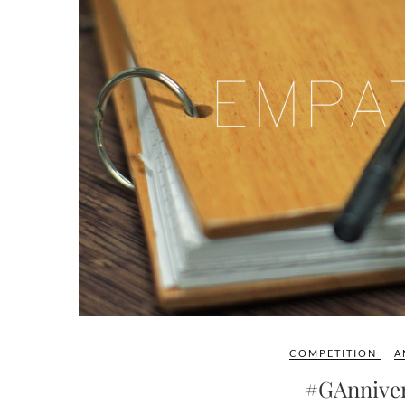
COMPETITION
A
#GAnniver