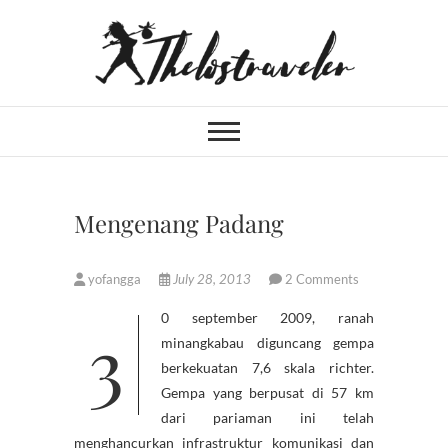
Skip
to
content
An Independent
IF YOU CAN'T LIVE LONGER,
LIVE DEEPER
Traveler
Mengenang Padang
yofangga
July 28, 2013
2 Comments
30 september 2009, ranah
minangkabau diguncang gempa
berkekuatan 7,6 skala richter.
Gempa yang berpusat di 57 km
dari pariaman ini telah
menghancurkan infrastruktur komunikasi dan