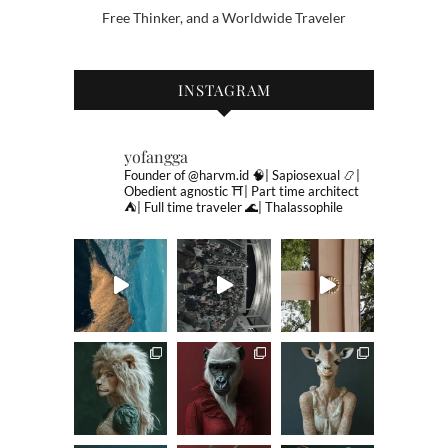
Free Thinker, and a Worldwide Traveler
INSTAGRAM
yofangga
Founder of @harvm.id
🧠| Sapiosexual
📿|
Obedient agnostic
⛩| Part time architect
⛺️| Full time traveler
🌊| Thalassophile