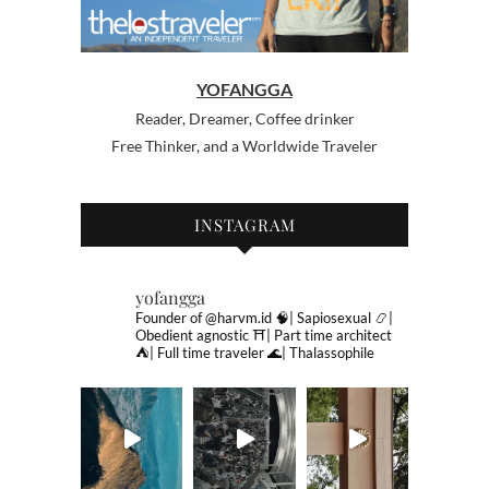
YOFANGGA
Reader, Dreamer, Coffee drinker
Free Thinker, and a Worldwide Traveler
INSTAGRAM
yofangga
Founder of @harvm.id
🧠| Sapiosexual
📿|
Obedient agnostic
⛩| Part time architect
⛺️| Full time traveler
🌊| Thalassophile