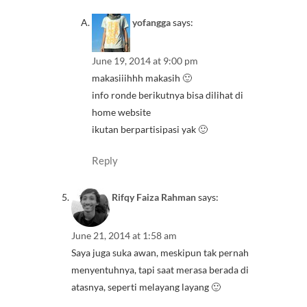
yofangga
says:
June 19, 2014 at 9:00 pm
makasiiihhh makasih 🙂
info ronde berikutnya bisa dilihat di
home website
ikutan berpartisipasi yak 🙂
Reply
Rifqy Faiza Rahman
says:
June 21, 2014 at 1:58 am
Saya juga suka awan, meskipun tak pernah
menyentuhnya, tapi saat merasa berada di
atasnya, seperti melayang layang 🙂