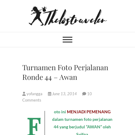
Skip
to
content
An Independent
IF YOU CAN'T LIVE LONGER,
LIVE DEEPER
Traveler
Turnamen Foto Perjalanan
Ronde 44 – Awan
yofangga
June 13, 2014
10
Comments
Foto ini
MENJADI PEMENANG
dalam turnamen foto perjalanan
44 yang berjudul “AWAN” oleh
Syifna