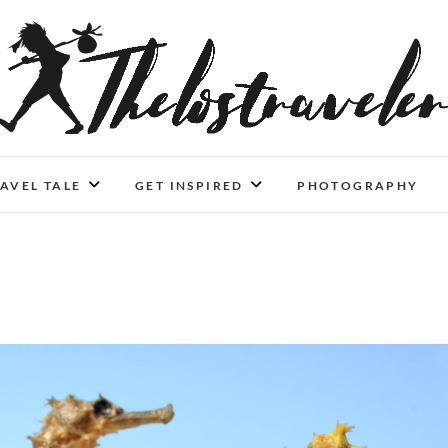
An Independent Traveler
IF YOU CAN'T LIVE LONGER, LIVE DEEPER
AVEL TALE
GET INSPIRED
PHOTOGRAPHY