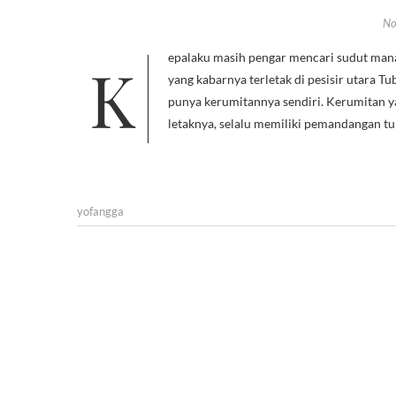
No
Kepalaku masih pengar mencari sudut mana yang akan diambil untuk menceritakan Sowan dan Remen, dua pantai
yang kabarnya terletak di pesisir utara Tu
punya kerumitannya sendiri. Kerumitan y
letaknya, selalu memiliki pemandangan tu
yofangga