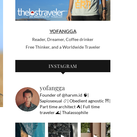
YOFANGGA
Reader, Dreamer, Coffee drinker
Free Thinker, and a Worldwide Traveler
INSTAGRAM
yofangga
Founder of @harvm.id
🧠|
Sapiosexual
📿| Obedient agnostic
⛩|
Part time architect
⛺️| Full time
traveler
🌊| Thalassophile