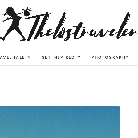
An Independent Traveler
IF YOU CAN'T LIVE LONGER, LIVE DEEPER
AVEL TALE
GET INSPIRED
PHOTOGRAPHY