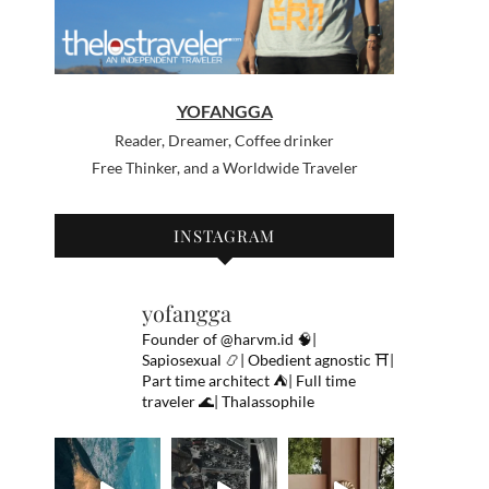
YOFANGGA
Reader, Dreamer, Coffee drinker
Free Thinker, and a Worldwide Traveler
INSTAGRAM
yofangga
Founder of @harvm.id
🧠|
Sapiosexual
📿| Obedient agnostic
⛩|
Part time architect
⛺️| Full time
traveler
🌊| Thalassophile