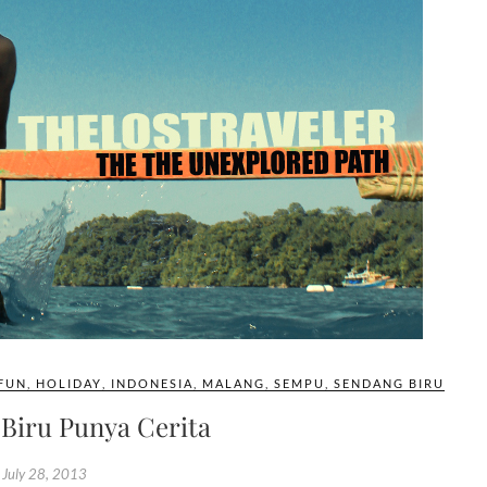
FUN
,
HOLIDAY
,
INDONESIA
,
MALANG
,
SEMPU
,
SENDANG BIRU
Biru Punya Cerita
July 28, 2013