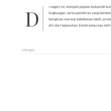
Di negeri ini, menjadi pejalan bukanlah kultur yang diwariskan, namun dibentuk. Baik oleh keadaan, kondisi keluarga,
lingkungan, serta pemikiran yang berk
keinginan meraup kebebasan lebih, prote
diri dari kejenuhan. Entah kalau kau lahi
yofangga