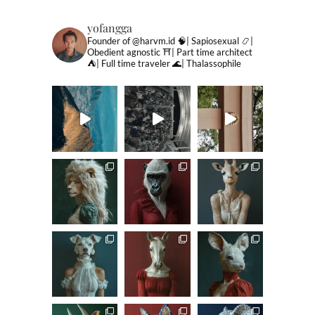
yofangga
Founder of @harvm.id
🧠| Sapiosexual
📿|
Obedient agnostic
⛩| Part time architect
⛺️| Full time traveler
🌊| Thalassophile