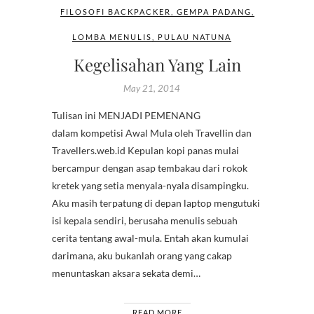
FILOSOFI BACKPACKER
,
GEMPA PADANG
,
LOMBA MENULIS
,
PULAU NATUNA
Kegelisahan Yang Lain
May 21, 2014
Tulisan ini MENJADI PEMENANG
dalam kompetisi Awal Mula oleh Travellin dan
Travellers.web.id Kepulan kopi panas mulai
bercampur dengan asap tembakau dari rokok
kretek yang setia menyala-nyala disampingku.
Aku masih terpatung di depan laptop mengutuki
isi kepala sendiri, berusaha menulis sebuah
cerita tentang awal-mula. Entah akan kumulai
darimana, aku bukanlah orang yang cakap
menuntaskan aksara sekata demi…
READ MORE