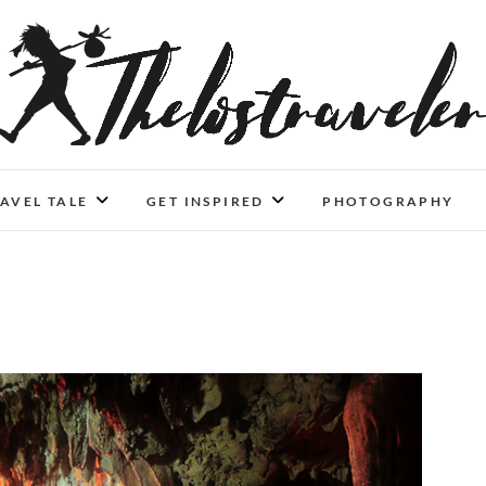
An Independent Traveler
IF YOU CAN'T LIVE LONGER, LIVE DEEPER
AVEL TALE
GET INSPIRED
PHOTOGRAPHY