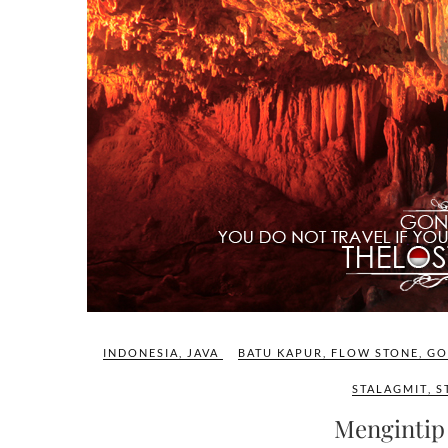
INDONESIA
,
JAVA
BATU KAPUR
,
FLOW STONE
,
GO
STALAGMIT
,
S
Mengintip