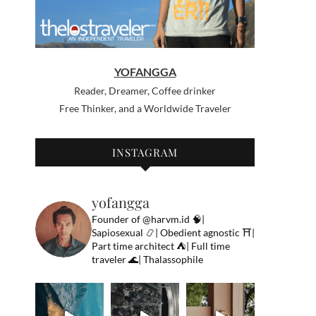
YOFANGGA
Reader, Dreamer, Coffee drinker
Free Thinker, and a Worldwide Traveler
INSTAGRAM
yofangga
Founder of @harvm.id
🧠|
Sapiosexual
📿| Obedient agnostic
⛩|
Part time architect
⛺️| Full time
traveler
🌊| Thalassophile