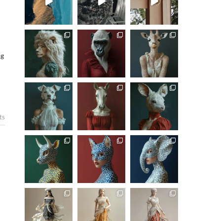
ng
ts