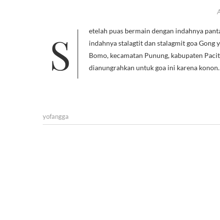
Setelah puas bermain dengan indahnya pantai Indonesia, saatnya kita masuk dan menelurusi perut bumi. Menikmati
indahnya stalagtit dan stalagmit goa Gong 
Bomo, kecamatan Punung, kabupaten Pacita
dianungrahkan untuk goa ini karena konon
yofangga