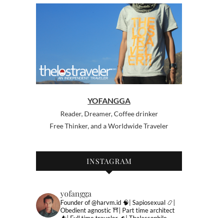
YOFANGGA
Reader, Dreamer, Coffee drinker
Free Thinker, and a Worldwide Traveler
INSTAGRAM
yofangga
Founder of @harvm.id
🧠| Sapiosexual
📿|
Obedient agnostic
⛩| Part time architect
⛺️| Full time traveler
🌊| Thalassophile