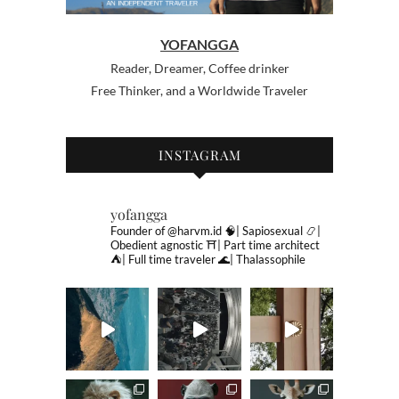
YOFANGGA
Reader, Dreamer, Coffee drinker
Free Thinker, and a Worldwide Traveler
INSTAGRAM
yofangga
Founder of @harvm.id
🧠| Sapiosexual
📿|
Obedient agnostic
⛩| Part time architect
⛺️| Full time traveler
🌊| Thalassophile