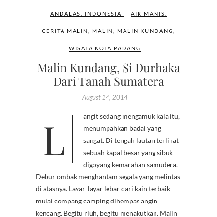
ANDALAS
,
INDONESIA
AIR MANIS
,
CERITA MALIN
,
MALIN
,
MALIN KUNDANG
,
WISATA KOTA PADANG
Malin Kundang, Si Durhaka
Dari Tanah Sumatera
August 14, 2014
Langit sedang mengamuk kala itu,
menumpahkan badai yang
sangat. Di tengah lautan terlihat
sebuah kapal besar yang sibuk
digoyang kemarahan samudera.
Debur ombak menghantam segala yang melintas
di atasnya. Layar-layar lebar dari kain terbaik
mulai compang camping dihempas angin
kencang. Begitu riuh, begitu menakutkan. Malin