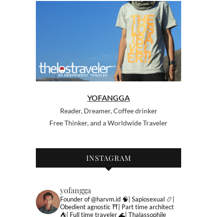
YOFANGGA
Reader, Dreamer, Coffee drinker
Free Thinker, and a Worldwide Traveler
INSTAGRAM
yofangga
Founder of @harvm.id
🧠| Sapiosexual
📿|
Obedient agnostic
⛩| Part time architect
⛺️| Full time traveler
🌊| Thalassophile