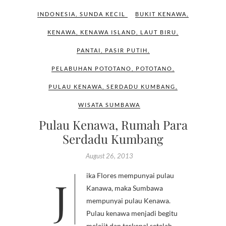
INDONESIA
,
SUNDA KECIL
BUKIT KENAWA
,
KENAWA
,
KENAWA ISLAND
,
LAUT BIRU
,
PANTAI
,
PASIR PUTIH
,
PELABUHAN POTOTANO
,
POTOTANO
,
PULAU KENAWA
,
SERDADU KUMBANG
,
WISATA SUMBAWA
Pulau Kenawa, Rumah Para
Serdadu Kumbang
August 26, 2013
Jika Flores mempunyai pulau
Kanawa, maka Sumbawa
mempunyai pulau Kenawa.
Pulau kenawa menjadi begitu
melejit dan terkenal setelah