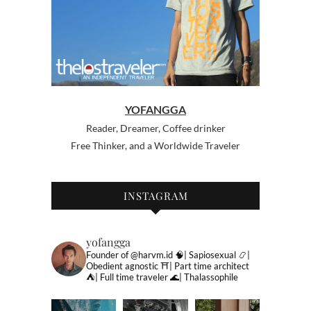
YOFANGGA
Reader, Dreamer, Coffee drinker
Free Thinker, and a Worldwide Traveler
INSTAGRAM
yofangga
Founder of @harvm.id
🧠| Sapiosexual
📿|
Obedient agnostic
⛩| Part time architect
⛺️| Full time traveler
🌊| Thalassophile