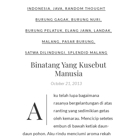
INDONESIA
,
JAVA
,
RANDOM THOUGHT
BURUNG GAGAK
,
BURUNG NURI
,
BURUNG PELATUK
,
ELANG JAWA
,
LANDAK
,
MALANG
,
PASAR BURUNG
,
SATWA DILINDUNGI
,
SPLENDID MALANG
Binatang Yang Kusebut
Manusia
October 21, 2013
Aku telah lupa bagaimana
rasanya bergelantungan di atas
ranting yang sedimikian getas
oleh kemarau. Mencicip setetes
embun di bawah ketiak daun-
daun pohon. Aku rindu menciumi aroma rekah