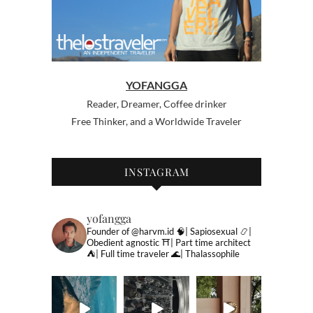
YOFANGGA
Reader, Dreamer, Coffee drinker
Free Thinker, and a Worldwide Traveler
INSTAGRAM
yofangga
Founder of @harvm.id
🧠| Sapiosexual
📿|
Obedient agnostic
⛩| Part time architect
⛺️| Full time traveler
🌊| Thalassophile