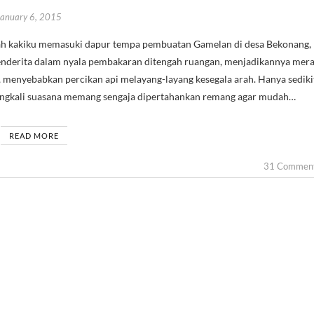
January 6, 2015
menderita dalam nyala pembakaran ditengah ruangan, menjadikannya mer
n, menyebabkan percikan api melayang-layang kesegala arah. Hanya sediki
rangkali suasana memang sengaja dipertahankan remang agar mudah…
READ MORE
31 Commen