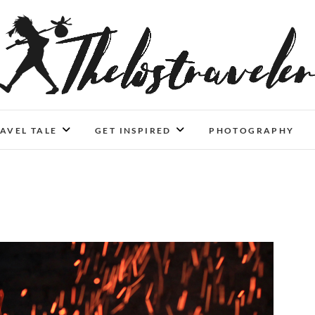
An Independent Traveler
IF YOU CAN'T LIVE LONGER, LIVE DEEPER
AVEL TALE
GET INSPIRED
PHOTOGRAPHY