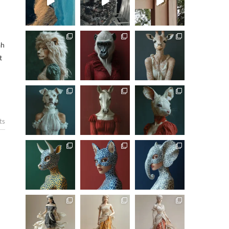
ah
t
ts