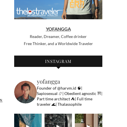
YOFANGGA
Reader, Dreamer, Coffee drinker
Free Thinker, and a Worldwide Traveler
INSTAGRAM
yofangga
Founder of @harvm.id
🧠|
Sapiosexual
📿| Obedient agnostic
⛩|
Part time architect
⛺️| Full time
N
traveler
🌊| Thalassophile