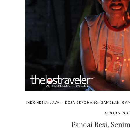
INDONESIA
,
JAVA
DESA BEKONANG
,
GAMELAN
,
GAM
,
SENTRA IND
Pandai Besi, Seni