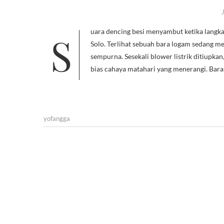
Suara dencing besi menyambut ketika langkah kakiku memasuki dapur tempa pembuatan Gamelan di desa Bekonang,
Solo. Terlihat sebuah bara logam sedang 
sempurna. Sesekali blower listrik ditiupka
bias cahaya matahari yang menerangi. Ba
yofangga