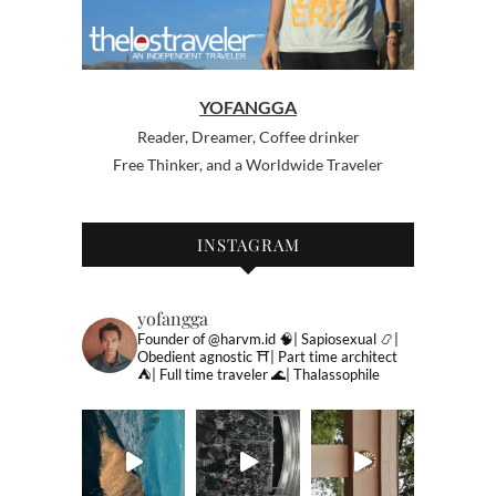
YOFANGGA
Reader, Dreamer, Coffee drinker
Free Thinker, and a Worldwide Traveler
INSTAGRAM
yofangga
Founder of @harvm.id
🧠| Sapiosexual
📿|
Obedient agnostic
⛩| Part time architect
⛺️| Full time traveler
🌊| Thalassophile