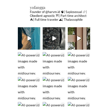
yofangga
Founder of @harvm.id
🧠| Sapiosexual
📿|
Obedient agnostic
⛩| Part time architect
⛺️| Full time traveler
🌊| Thalassophile