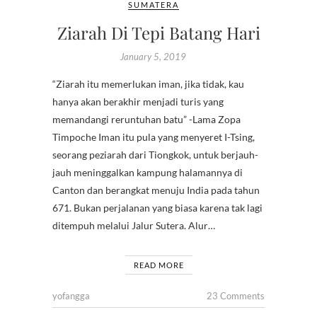
SUMATERA
Ziarah Di Tepi Batang Hari
January 5, 2019
“Ziarah itu memerlukan iman, jika tidak, kau
hanya akan berakhir menjadi turis yang
memandangi reruntuhan batu” -Lama Zopa
Timpoche Iman itu pula yang menyeret I-Tsing,
seorang peziarah dari Tiongkok, untuk berjauh-
jauh meninggalkan kampung halamannya di
Canton dan berangkat menuju India pada tahun
671. Bukan perjalanan yang biasa karena tak lagi
ditempuh melalui Jalur Sutera. Alur…
READ MORE
yofangga
23 Comments