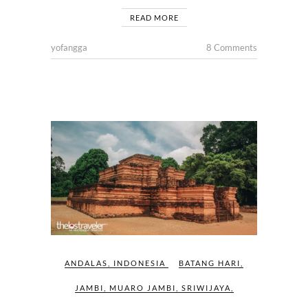
READ MORE
yofangga
8 Comments
ANDALAS
,
INDONESIA
BATANG HARI
,
JAMBI
,
MUARO JAMBI
,
SRIWIJAYA
,