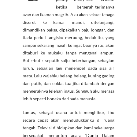
ketika berserah-terimanya
azan dan ikamah magrib. Aku akan sekuat tenaga
diseret ke kamar mandi, ditelanjangi,
dimandikan paksa, dipakaikan baju longgar, dan
tiada peduli tangisku meraung, bedak itu, yang
sampai sekarang masih kuingat baunya itu, akan
ditaburi ke mukaku tanpa mengenal ampun.
Butir-butir seputih salju beterbangan, sebagian
luruh, sebagian lagi menempel pada sisa air
mata. Lalu wajahku belang-belang, kuning gading
dan putih, dan coklat tua jika ditambah dengan
mengeraknya lelehan ingus. Sungguh aku merasa
lebih seperti boneka daripada manusia.
Lantas, sebagai usaha untuk menghibur, ibu
secara cepat akan mendudukkanku di ruang
tengah. Televisi dihidupkan dan kami sekeluarga
bersepakat menonton acara ‘
Dunia Dalam