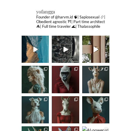
yofangga
Founder of @harvm.id
🧠| Sapiosexual
📿|
Obedient agnostic
⛩| Part time architect
⛺️| Full time traveler
🌊| Thalassophile