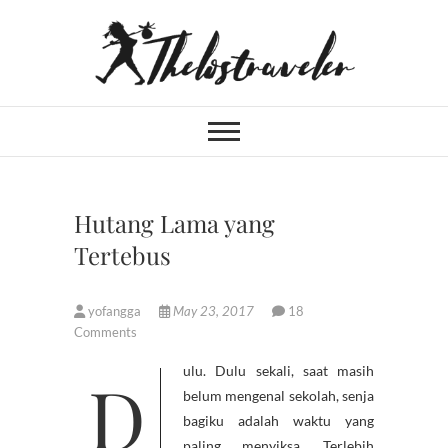
Skip
to
content
An Independent
IF YOU CAN'T LIVE LONGER,
LIVE DEEPER
Traveler
Hutang Lama yang
Tertebus
yofangga
May 23, 2017
18
Comments
Dulu. Dulu sekali, saat masih
belum mengenal sekolah, senja
bagiku adalah waktu yang
paling menyiksa. Terlebih