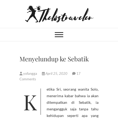
Skip
to
content
An Independent
IF YOU CAN'T LIVE LONGER,
LIVE DEEPER
Traveler
Menyelundup ke Sebatik
yofangga
April 25, 2020
17
Comments
Ketika Sri, seorang wanita Solo,
menerima kabar bahwa ia akan
ditempatkan di Sebatik, ia
mengangguk saja tanpa tahu
kehidupan seperti apa yang