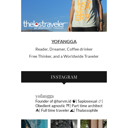
YOFANGGA
Reader, Dreamer, Coffee drinker
Free Thinker, and a Worldwide Traveler
INSTAGRAM
yofangga
Founder of @harvm.id
🧠| Sapiosexual
📿|
Obedient agnostic
⛩| Part time architect
⛺️| Full time traveler
🌊| Thalassophile