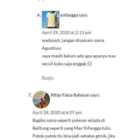
yofangga
says:
April 29, 2020 at 2:13 pm
waduuuh, jangan disamain sama
Agustinus
saya masih belum ada apa-apanya mas
secuil kuku saja enggak 🙂
Reply
Rifqy Faiza Rahman
says:
April 28, 2020 at 6:07 pm
Bagiku sama seperti polesan wisata di
Belitung seperti yang Mas Yofangga tulis.
Patok-patok itu bisa jadi sebatas gimik, jika