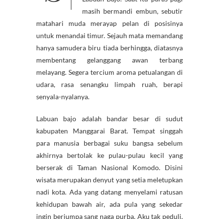
masih bermandi embun, sebutir
matahari muda merayap pelan di posisinya
untuk menandai timur. Sejauh mata memandang
hanya samudera biru tiada berhingga, diatasnya
membentang gelanggang awan terbang
melayang. Segera tercium aroma petualangan di
udara, rasa senangku limpah ruah, berapi
senyala-nyalanya.
Labuan bajo adalah bandar besar di sudut
kabupaten Manggarai Barat. Tempat singgah
para manusia berbagai suku bangsa sebelum
akhirnya bertolak ke pulau-pulau kecil yang
berserak di Taman Nasional Komodo. Disini
wisata merupakan denyut yang setia meletupkan
nadi kota. Ada yang datang menyelami ratusan
kehidupan bawah air, ada pula yang sekedar
ingin berjumpa sang naga purba. Aku tak peduli,