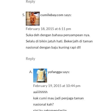
Reply
cumilebay.com
says:
February 18, 2015 at 6:11 pm
Suka deh dengan bahasa penyampean nya.
Selalu di bikin jatuh hati. Bekerjalh di taman
nasional dengan baju kuning rapi dll
Reply
yofangga
says:
February 19, 2015 at 10:44 pm
aaiiihhhh
kak cumi mau jadi penjaga taman
nasional kah?
sini ku rekomendasiin