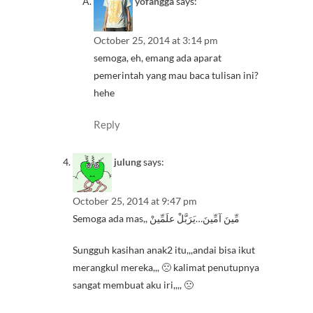
yofangga
says:
October 25, 2014 at 3:14 pm
semoga, eh, emang ada aparat
pemerintah yang mau baca tulisan ini?
hehe
Reply
julung
says:
October 25, 2014 at 9:47 pm
Semoga ada mas,, مِّينَ آمِّينَ…يَرَبَّلْ علَمِّينْ
Sungguh kasihan anak2 itu,,,andai bisa ikut
merangkul mereka,,, 🙁 kalimat penutupnya
sangat membuat aku iri,,,, 🙁