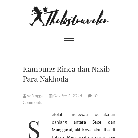
Skip
to
content
An Independent
IF YOU CAN'T LIVE LONGER,
LIVE DEEPER
Traveler
Kampung Rinca dan Nasib
Para Nakhoda
yofangga
October 2, 2014
10
Comments
Setelah melewati perjalanan
panjang
antara Sape dan
Manggarai
, akhirnya aku tiba di
Labuan Bajo. Saat itu paras pagi