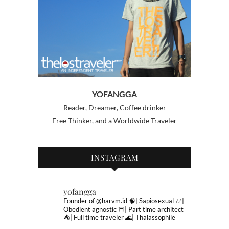
YOFANGGA
Reader, Dreamer, Coffee drinker
Free Thinker, and a Worldwide Traveler
INSTAGRAM
yofangga
Founder of @harvm.id
🧠| Sapiosexual
📿|
Obedient agnostic
⛩| Part time architect
⛺️| Full time traveler
🌊| Thalassophile