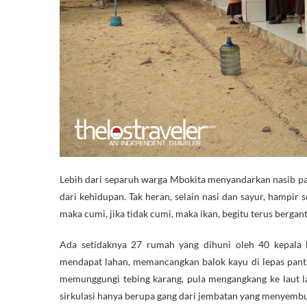
Lebih dari separuh warga Mbokita menyandarkan nasib pad
dari kehidupan. Tak heran, selain nasi dan sayur, hampir 
maka cumi, jika tidak cumi, maka ikan, begitu terus berga
Ada setidaknya 27 rumah yang dihuni oleh 40 kepala k
mendapat lahan, memancangkan balok kayu di lepas pantai,
memunggungi tebing karang, pula mengangkang ke laut lap
sirkulasi hanya berupa gang dari jembatan yang menyembul