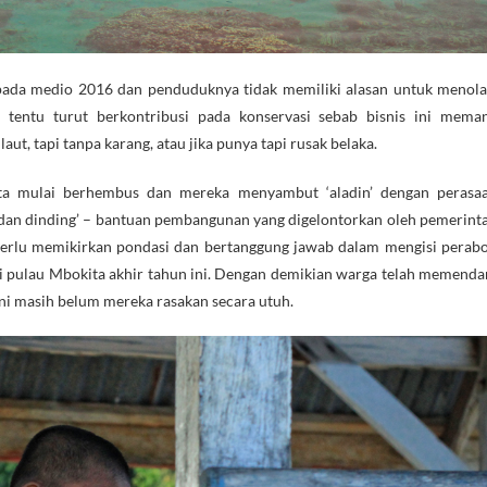
s pada medio 2016 dan penduduknya tidak memiliki alasan untuk menola
 tentu turut berkontribusi pada konservasi sebab bisnis ini mema
ut, tapi tanpa karang, atau jika punya tapi rusak belaka.
ta mulai berhembus dan mereka menyambut ‘aladin’ dengan perasa
i, dan dinding’ – bantuan pembangunan yang digelontorkan oleh pemerint
erlu memikirkan pondasi dan bertanggung jawab dalam mengisi perabo
u di pulau Mbokita akhir tahun ini. Dengan demikian warga telah memend
ni masih belum mereka rasakan secara utuh.