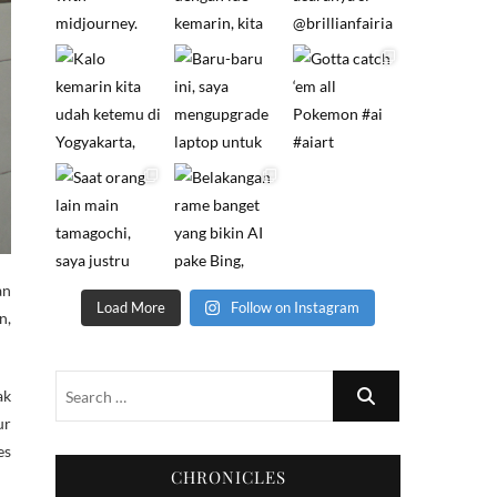
an
Load More
Follow on Instagram
n,
ak
ur
es
CHRONICLES