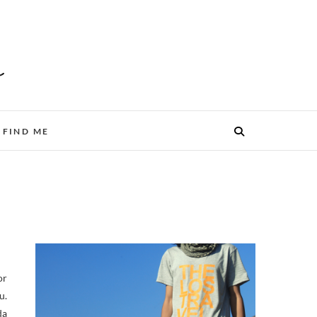
FIND ME
u.
da