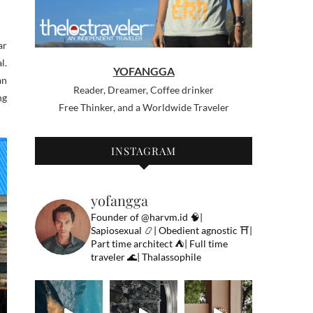
ar
l.
YOFANGGA
an
Reader, Dreamer, Coffee drinker
ng
Free Thinker, and a Worldwide Traveler
INSTAGRAM
yofangga
Founder of @harvm.id
🧠|
Sapiosexual
📿| Obedient agnostic
⛩|
Part time architect
⛺️| Full time
traveler
🌊| Thalassophile