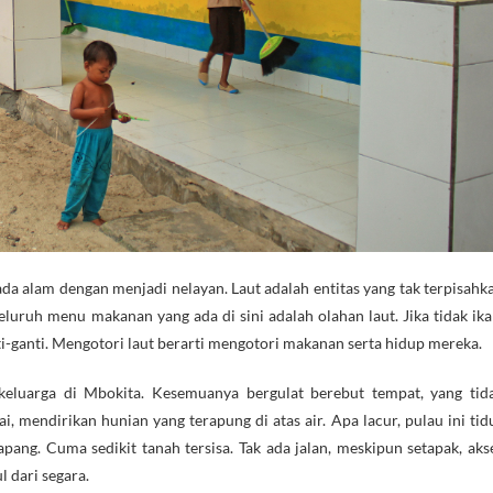
a alam dengan menjadi nelayan. Laut adalah entitas yang tak terpisahk
seluruh menu makanan yang ada di sini adalah olahan laut. Jika tidak ika
nti-ganti. Mengotori laut berarti mengotori makanan serta hidup mereka.
eluarga di Mbokita. Kesemuanya bergulat berebut tempat, yang tid
 mendirikan hunian yang terapung di atas air. Apa lacur, pulau ini tid
ang. Cuma sedikit tanah tersisa. Tak ada jalan, meskipun setapak, aks
 dari segara.