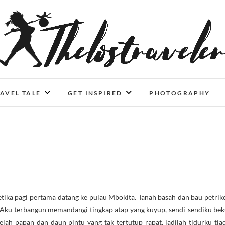
An Independent Traveler
IF YOU CAN'T LIVE LONGER, LIVE DEEPER
AVEL TALE
GET INSPIRED
PHOTOGRAPHY
Aku terbangun memandangi tingkap atap yang kuyup, sendi-sendiku bek
ah papan dan daun pintu yang tak tertutup rapat, jadilah tidurku tia