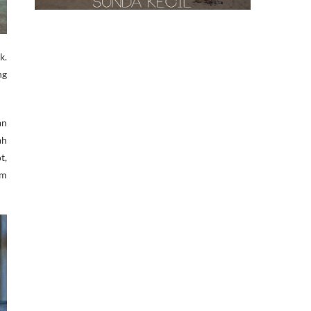
k.
ng
an
ah
t,
am