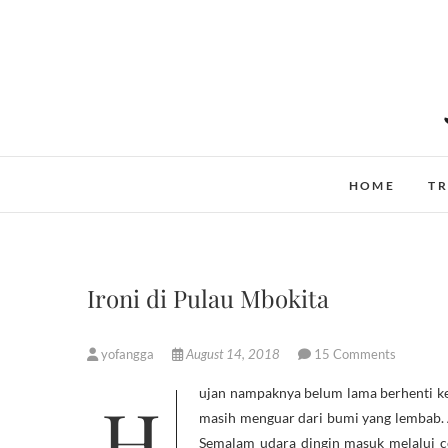
Skip
to
content
HOME
TR
Ironi di Pulau Mbokita
yofangga
August 14, 2018
15 Comments
Hujan nampaknya belum lama berhenti ketika pagi pertama datang ke pulau Mbokita. Tanah basah dan bau petrikor
masih menguar dari bumi yang lembab. 
Semalam udara dingin masuk melalui cel